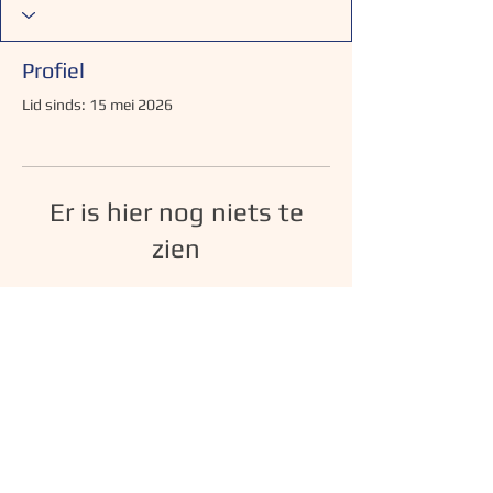
Profiel
Lid sinds: 15 mei 2026
Er is hier nog niets te
zien
Zodra dit lid informatie over zichzelf
toevoegt, zie je dat hier.
© 2025 door Daycare Club
Privacybeleid